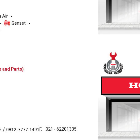
 Air
Genset
g
e and Parts)
/
F.
021 - 62201335
5
0812-7777-1491