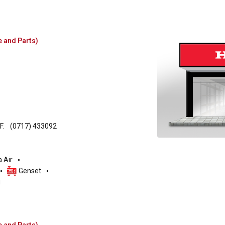
e and Parts)
F.
(0717) 433092
 Air
Genset
g