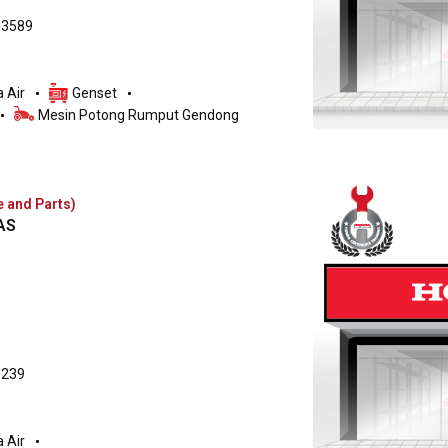
63589
 Air
Genset
Mesin Potong Rumput Gendong
e and Parts)
AS
0239
 Air