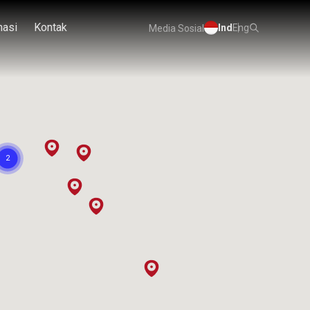
masi
Kontak
Ind
Eng
Media Sosial