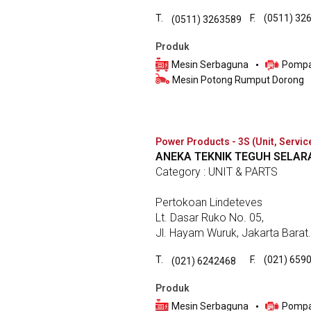
T.
F.
(0511) 32
(0511) 3263589
Produk
Mesin Serbaguna
Pompa
Mesin Potong Rumput Dorong
Power Products - 3S (Unit, Servic
ANEKA TEKNIK TEGUH SELAR
Category : UNIT & PARTS
Pertokoan Lindeteves
Lt. Dasar Ruko No. 05,
Jl. Hayam Wuruk, Jakarta Barat.
T.
F.
(021) 659
(021) 6242468
Produk
Mesin Serbaguna
Pompa