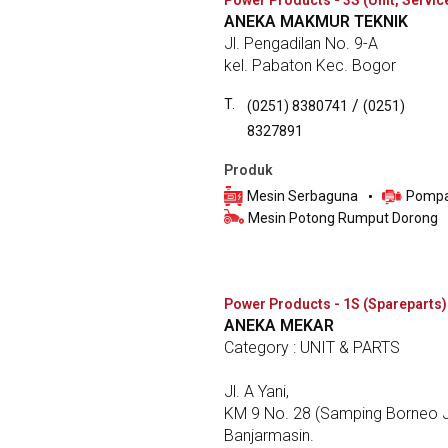
Power Products - 3S (Unit, Servic
ANEKA MAKMUR TEKNIK
Jl. Pengadilan No. 9-A
kel. Pabaton Kec. Bogor
T.
/
(0251) 8380741
(0251)
8327891
Produk
Mesin Serbaguna
Pompa
Mesin Potong Rumput Dorong
Power Products - 1S (Spareparts)
ANEKA MEKAR
Category : UNIT & PARTS
Jl. A Yani,
KM 9 No. 28 (Samping Borneo J
Banjarmasin.