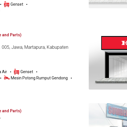
Genset
g
e and Parts)
. 005, Jawa, Martapura, Kabupaten
 Air
Genset
Mesin Potong Rumput Gendong
e and Parts)
A