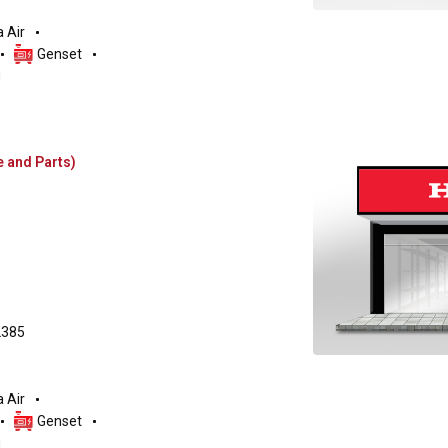
 Air
Genset
g
e and Parts)
2385
 Air
Genset
g