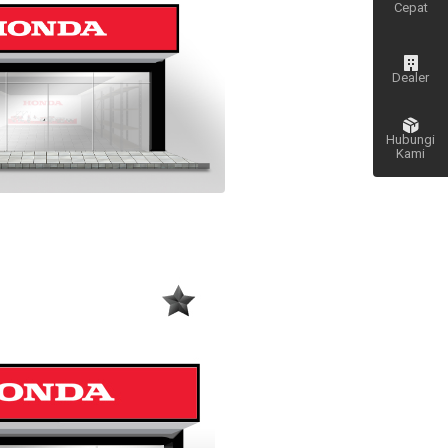
Cepat
Dealer
Hubungi
Kami
Kembali
ke atas