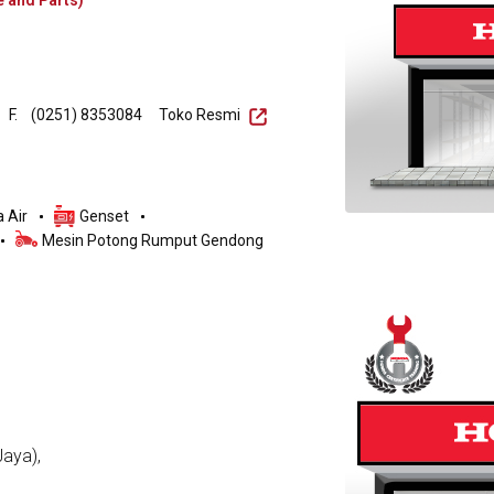
e and Parts)
F.
(0251) 8353084
Toko Resmi
 Air
Genset
Mesin Potong Rumput Gendong
aya),