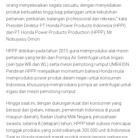
orang menyelesaikan segala sesuatu, dengan menyediakan
produk berkualitas tinggi bagi pelanggan untuk kebutuhan
pertanian, perikanan, kalangan professional dan rekreasi,” kata
Presiden Direktur PT Honda Power Products Indonesia (HPPI)
dan PT Honda Power Products Production (HPPP), Mr.
Nobuyasu Omori.
HPPP didirikan pada tahun 2015 guna memproduksi alat mesin
pertanian yang terdiri dari Pompa Air Sentrifugal untuk Iirigasi
(seri type WB dan WL) serta mesin pemotong rumput UMR435N.
Pendirian HPPP menjadikan momentum bahwa Honda mulai
memproduksi power produk dalam negeri untuk konsumen
Indonesia, khususnya memproduksi pompa air sentrifugal untuk
irigasi dan mesin pemotong rumput.
Hingga saat ini, dengan dukungan kuat dari konsumen yang
berasal dari (petani, nelayan, pemerintah Indonesia di pusat
maupun daerah), Badan Usaha Milik Negara, perusahaan
swasta, selama 8 (delapan) tahun, HPPP telah sukses mencapai
tonggak produksi yang solid sebanyak 300.000 unit di Indonesia.
Saat ini Honda menjadi merek produk mesin tenaga serbaguna