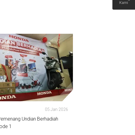
Kami
Kembali
ke atas
05 Jan 2026
Pemenang Undian Berhadiah
iode 1