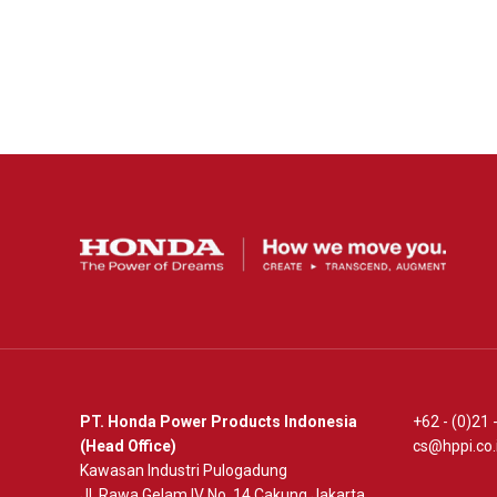
Binaan Lapas Sukamiskin
Lihat Detail
PT. Honda Power Products Indonesia
+62 - (0)21
(Head Office)
cs@hppi.co.
Kawasan Industri Pulogadung
Jl. Rawa Gelam IV No. 14 Cakung Jakarta