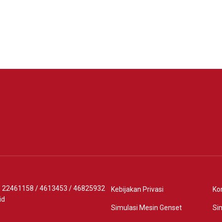
Lihat Detail
Lihat 
 - 22461158
/
4613453
/
46825932
Kebijakan Privasi
Ko
id
Simulasi Mesin Genset
Si