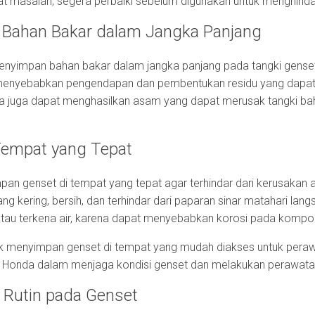
t masalah, segera perbaiki sebelum digunakan untuk menghindar
 Bahan Bakar dalam Jangka Panjang
enyimpan bahan bakar dalam jangka panjang pada tangki genset
menyebabkan pengendapan dan pembentukan residu yang dapa
ma juga dapat menghasilkan asam yang dapat merusak tangki bahan
Tempat yang Tepat
 genset di tempat yang tepat agar terhindar dari kerusakan ak
g kering, bersih, dan terhindar dari paparan sinar matahari lan
tau terkena air, karena dapat menyebabkan korosi pada kompo
untuk menyimpan genset di tempat yang mudah diakses untuk pera
 Honda dalam menjaga kondisi genset dan melakukan perawatan
 Rutin pada Genset