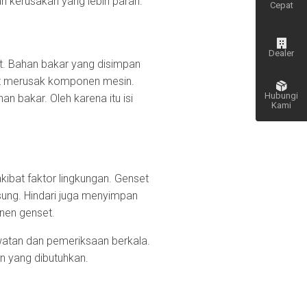
i kerusakan yang lebih parah.
Cepat
Dealer
. Bahan bakar yang disimpan
t merusak komponen mesin.
Hubungi
 bakar. Oleh karena itu isi
Kami
Kembali
ke atas
ibat faktor lingkungan. Genset
gsung. Hindari juga menyimpan
nen genset.
watan dan pemeriksaan berkala.
 yang dibutuhkan.