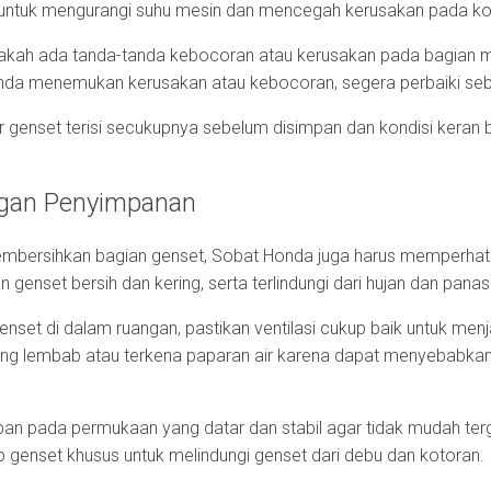
an untuk mengurangi suhu mesin dan mencegah kerusakan pada 
apakah ada tanda-tanda kebocoran atau kerusakan pada bagian m
Honda menemukan kerusakan atau kebocoran, segera perbaiki s
r genset terisi secukupnya sebelum disimpan dan kondisi keran b
ngan Penyimpanan
mbersihkan bagian genset, Sobat Honda juga harus memperhati
genset bersih dan kering, serta terlindungi dari hujan dan panas
et di dalam ruangan, pastikan ventilasi cukup baik untuk menja
ng lembab atau terkena paparan air karena dapat menyebabkan
impan pada permukaan yang datar dan stabil agar tidak mudah ter
 genset khusus untuk melindungi genset dari debu dan kotoran.