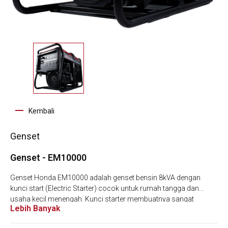
Kembali
Genset
Genset - EM10000
Genset Honda EM10000 adalah genset bensin 8kVA dengan
kunci start (Electric Starter) cocok untuk rumah tangga dan
usaha kecil menengah. Kunci starter membuatnya sangat
Lebih Banyak
nyaman untuk digunakan dan dengan tingkat kebisingan 99.3
Lwa, merupakan salah satu geenset yang paling halus yang