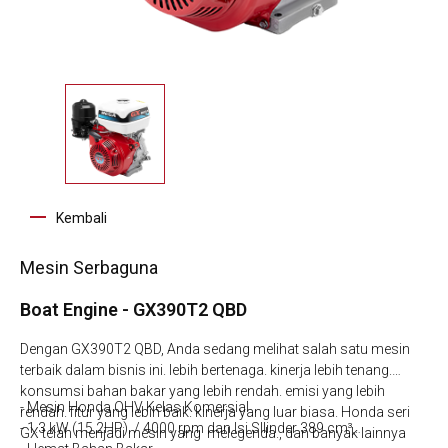
Kembali
Mesin Serbaguna
Boat Engine - GX390T2 QBD
Dengan GX390T2 QBD, Anda sedang melihat salah satu mesin
terbaik dalam bisnis ini. lebih bertenaga. kinerja lebih tenang.
konsumsi bahan bakar yang lebih rendah. emisi yang lebih
- Mesin Honda OHV Kelas Komersial
rendah. fitur yang lebih baik. kinerja yang luar biasa. Honda seri
- 1.3 kW (15.2HP) / 4000 rpm dan Isi SIlinder 389 cm³
GX telah menjadi mesin yang melegenda., dan banyak lainnya