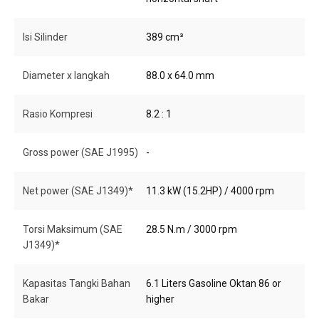
Isi Silinder
389 cm³
Diameter x langkah
88.0 x 64.0 mm
Rasio Kompresi
8.2 : 1
Gross power (SAE J1995)
-
Net power (SAE J1349)*
11.3 kW (15.2HP) / 4000 rpm
Torsi Maksimum (SAE
28.5 N.m / 3000 rpm
J1349)*
Kapasitas Tangki Bahan
6.1 Liters Gasoline Oktan 86 or
Bakar
higher