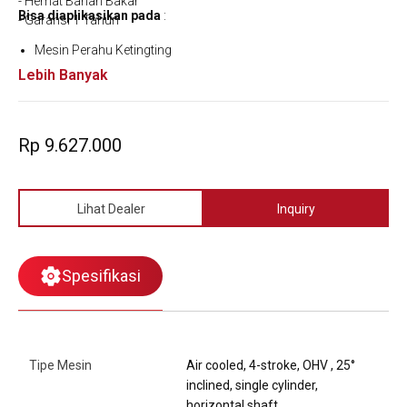
- Hemat Bahan Bakar
Bisa diaplikasikan pada
:
- Garansi 1 Tahun
Mesin Perahu Ketingting
Lebih Banyak
Rp 9.627.000
Lihat Dealer
Inquiry
Spesifikasi
Tipe Mesin
Air cooled, 4-stroke, OHV , 25°
inclined, single cylinder,
horizontal shaft