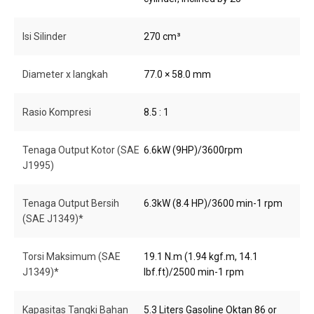
Isi Silinder
270 cm³
Diameter x langkah
77.0 × 58.0 mm
Rasio Kompresi
8.5 : 1
Tenaga Output Kotor (SAE
6.6kW (9HP)/3600rpm
J1995)
Tenaga Output Bersih
6.3kW (8.4 HP)/3600 min-1 rpm
(SAE J1349)*
Torsi Maksimum (SAE
19.1 N.m (1.94 kgf.m, 14.1
J1349)*
lbf.ft)/2500 min-1 rpm
Kapasitas Tangki Bahan
5.3 Liters Gasoline Oktan 86 or