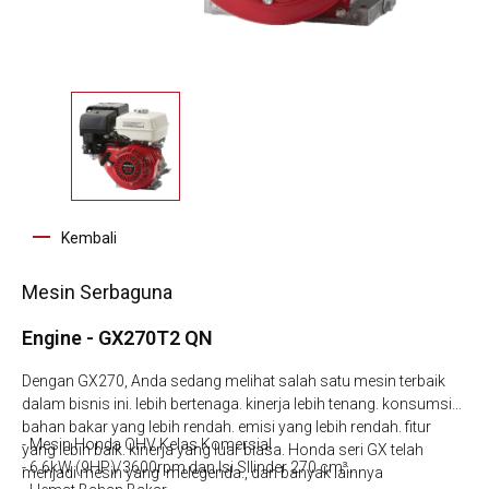
Kembali
Mesin Serbaguna
Engine - GX270T2 QN
Dengan GX270, Anda sedang melihat salah satu mesin terbaik
dalam bisnis ini. lebih bertenaga. kinerja lebih tenang. konsumsi
bahan bakar yang lebih rendah. emisi yang lebih rendah. fitur
- Mesin Honda OHV Kelas Komersial
yang lebih baik. kinerja yang luar biasa. Honda seri GX telah
- 6.6kW (9HP)/3600rpm dan Isi SIlinder 270 cm³
menjadi mesin yang melegenda., dan banyak lainnya