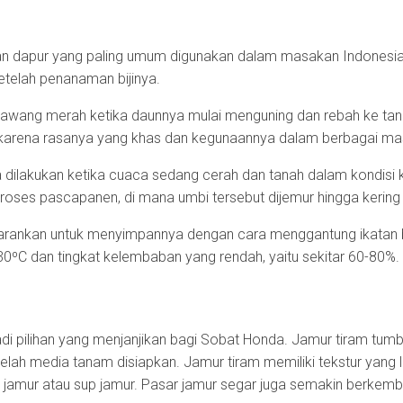
 dapur yang paling umum digunakan dalam masakan Indonesia
setelah penanaman bijinya.
ang merah ketika daunnya mulai menguning dan rebah ke tan
r karena rasanya yang khas dan kegunaannya dalam berbagai ma
ilakukan ketika cuaca sedang cerah dan tanah dalam kondisi ke
roses pascapanen, di mana umbi tersebut dijemur hingga kering
 disarankan untuk menyimpannya dengan cara menggantung ikata
30ºC dan tingkat kelembaban yang rendah, yaitu sekitar 60-80%.
adi pilihan yang menjanjikan bagi Sobat Honda. Jamur tiram tum
elah media tanam disiapkan. Jamur tiram memiliki tekstur yang 
s jamur atau sup jamur. Pasar jamur segar juga semakin berkemb