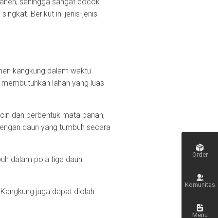
panen, sehingga sangat cocok
ngkat. Berikut ini jenis-jenis
nen kangkung dalam waktu
k membutuhkan lahan yang luas
icin dan berbentuk mata panah,
dengan daun yang tumbuh secara
Order
uh dalam pola tiga daun
Komunitas
 Kangkung juga dapat diolah
Menu