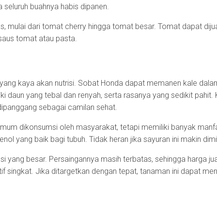
a seluruh buahnya habis dipanen.
, mulai dari tomat cherry hingga tomat besar. Tomat dapat dijua
saus tomat atau pasta.
 yang kaya akan nutrisi. Sobat Honda dapat memanen kale dalam
i daun yang tebal dan renyah, serta rasanya yang sedikit pahit
 dipanggang sebagai camilan sehat.
 umum dikonsumsi oleh masyarakat, tetapi memiliki banyak manf
ol yang baik bagi tubuh. Tidak heran jika sayuran ini makin dimi
si yang besar. Persaingannya masih terbatas, sehingga harga jua
f singkat. Jika ditargetkan dengan tepat, tanaman ini dapat me