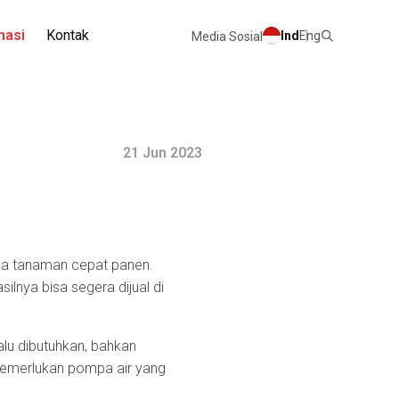
masi
Kontak
Ind
Eng
Media Sosial
21 Jun 2023
aya tanaman cepat panen.
lnya bisa segera dijual di
lu dibutuhkan, bahkan
memerlukan pompa air yang