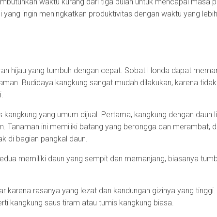
mbutuhkan waktu kurang dari tiga bulan untuk mencapai masa 
ni yang ingin meningkatkan produktivitas dengan waktu yang lebih si
ran hijau yang tumbuh dengan cepat. Sobat Honda dapat mema
anaman. Budidaya kangkung sangat mudah dilakukan, karena tida
i.
as kangkung yang umum dijual. Pertama, kangkung dengan daun l
cm. Tanaman ini memiliki batang yang berongga dan merambat, 
ak di bagian pangkal daun.
edua memiliki daun yang sempit dan memanjang, biasanya tumb
r karena rasanya yang lezat dan kandungan gizinya yang tinggi.
rti kangkung saus tiram atau tumis kangkung biasa.