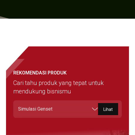
REKOMENDASI PRODUK
Cari tahu produk yang tepat untuk
mendukung bisnismu
Simulasi Genset
Lihat