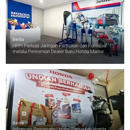
Berita
HPPI Perluas Jaringan Penjualan dan Purnajual
melalui Peresmian Dealer Baru Honda Marine
Jakarta - Pluit
Berita
Informasi Pemenang Undian Berhadiah Honda