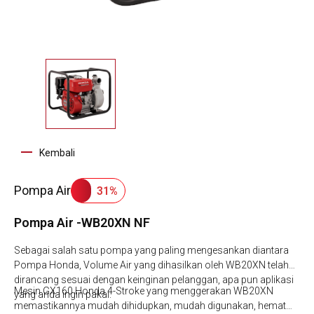
Kembali
Pompa Air
31%
Pompa Air -WB20XN NF
Sebagai salah satu pompa yang paling mengesankan diantara
Pompa Honda, Volume Air yang dihasilkan oleh WB20XN telah
dirancang sesuai dengan keinginan pelanggan, apa pun aplikasi
Mesin GX160 Honda 4-Stroke yang menggerakan WB20XN
yang anda ingin pakai.
memastikannya mudah dihidupkan, mudah digunakan, hemat