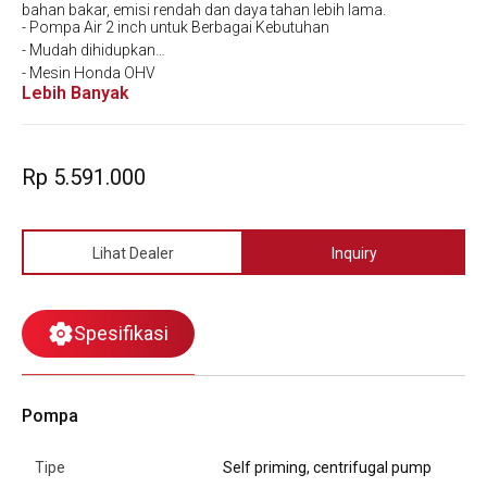
bahan bakar, emisi rendah dan daya tahan lebih lama.
- Pompa Air 2 inch untuk Berbagai Kebutuhan
- Mudah dihidupkan
- Mesin Honda OHV
Lebih Banyak
- Irit Bahan Bakar
- Garansi 1 Tahun & Bersertifikat SNI
Rp 5.591.000
Lihat Dealer
Inquiry
Spesifikasi
Pompa
Tipe
Self priming, centrifugal pump