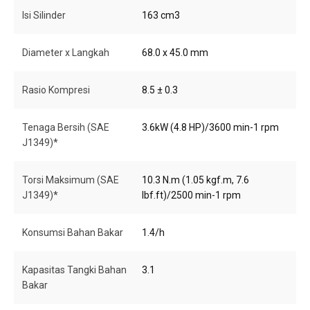
Isi Silinder
163 cm3
Diameter x Langkah
68.0 x 45.0 mm
Rasio Kompresi
8.5 ± 0.3
Tenaga Bersih (SAE
3.6kW (4.8 HP)/3600 min-1 rpm
J1349)*
Torsi Maksimum (SAE
10.3 N.m (1.05 kgf.m, 7.6
J1349)*
lbf.ft)/2500 min-1 rpm
Konsumsi Bahan Bakar
1.4/h
Kapasitas Tangki Bahan
3.1
Bakar