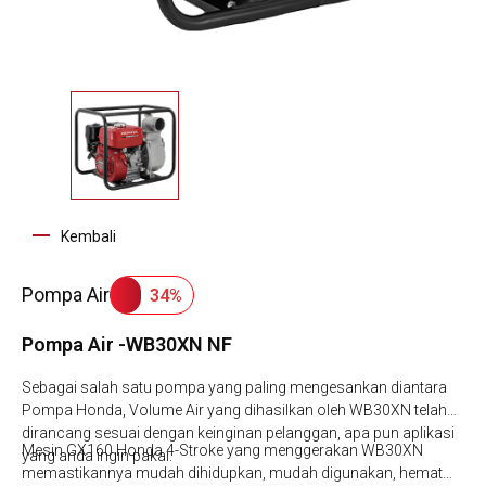
Kembali
Pompa Air
34%
Pompa Air -WB30XN NF
Sebagai salah satu pompa yang paling mengesankan diantara
Pompa Honda, Volume Air yang dihasilkan oleh WB30XN telah
dirancang sesuai dengan keinginan pelanggan, apa pun aplikasi
Mesin GX160 Honda 4-Stroke yang menggerakan WB30XN
yang anda ingin pakai.
memastikannya mudah dihidupkan, mudah digunakan, hemat