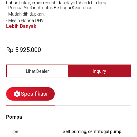
bahan bakar, emisi rendah dan daya tahan lebih lama.
- Pompa Air 3 inch untuk Berbagai Kebutuhan
- Mudah dihidupkan
- Mesin Honda OHV
Lebih Banyak
- Irit Bahan Bakar
- Garansi 1 Tahun & Bersertifikat SNI
Rp 5.925.000
Lihat Dealer
Inquiry
Spesifikasi
Pompa
Tipe
Self priming, centrifugal pump