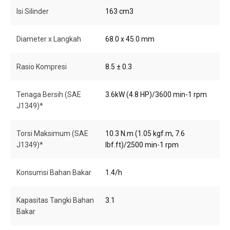
Isi Silinder
163 cm3
Diameter x Langkah
68.0 x 45.0 mm
Rasio Kompresi
8.5 ± 0.3
Tenaga Bersih (SAE
3.6kW (4.8 HP)/3600 min-1 rpm
J1349)*
Torsi Maksimum (SAE
10.3 N.m (1.05 kgf.m, 7.6
J1349)*
lbf.ft)/2500 min-1 rpm
Konsumsi Bahan Bakar
1.4/h
Kapasitas Tangki Bahan
3.1
Bakar