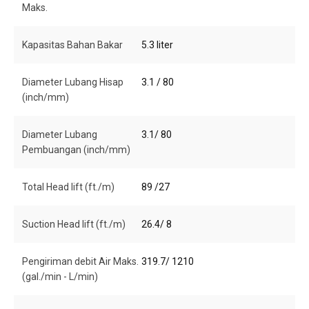
Maks.
Kapasitas Bahan Bakar
5.3 liter
Diameter Lubang Hisap
3.1 / 80
(inch/mm)
Diameter Lubang
3.1/ 80
Pembuangan (inch/mm)
Total Head lift (ft./m)
89 /27
Suction Head lift (ft./m)
26.4/ 8
Pengiriman debit Air Maks.
319.7/ 1210
(gal./min - L/min)