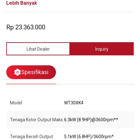
Kapasitas 319.7 gal./min
handal untuk kondisi terberat.
Lebih Banyak
Casting volute dan impeller Besi
Out port mudah dibersihkan
Garansi 1 Tahun
Rp 23.363.000
Lihat Dealer
Inquiry
Spesifikasi
Model
WT30XK4
Tenaga Kotor Output Maks.
6.3kW (8.9HP)@3600rpm**
Tenaga Bersih Output
5.1kW (6.8HP)/3600rpm*